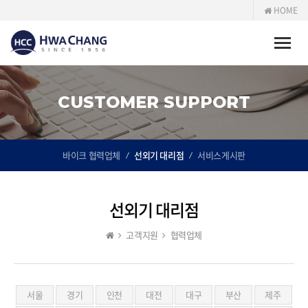
HOME
Toggle
naviga
CUSTOMER SUPPORT
바이크 협력업체
선외기 대리점
서비스게시판
선외기 대리점
고객지원
협력업체
서울
경기
인천
대전
대구
부산
제주