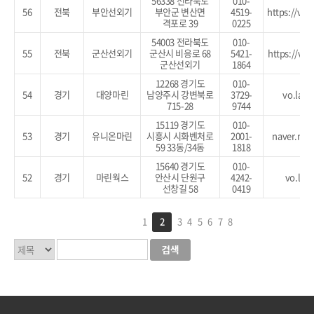
56338 전라북도
010-
56
전북
부안선외기
부안군 변산면
4519-
https://vo
격포로 39
0225
54003 전라북도
010-
55
전북
군산선외기
군산시 비응로 68
5421-
https://vo
군산선외기
1864
12268 경기도
010-
54
경기
대양마린
남양주시 강변북로
3729-
vo.la/
715-28
9744
15119 경기도
010-
53
경기
유니온마린
시흥시 시화벤처로
2001-
naver.me/
59 33동/34동
1818
15640 경기도
010-
52
경기
마린웍스
안산시 단원구
4242-
vo.la/
선창길 58
0419
1
2
3
4
5
6
7
8