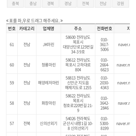
충북
충남
경북
경남
전북
전남
강원
표를 좌,우로 드래그 해주세요.
번호
카테고리
업체명
주소
전화번호
지도
58600 전라남도
010-
목포시
61
전남
JK마린
3617-
naver.me/
대양산단로125번길
5006
34-3 9호
58612 전라남도
010-
60
전남
청룡마린
목포시 고하대로
2664-
naver.me/
804
6623
58813 전라남도
010-
59
전남
해양레저마린
신안군 지도읍
2030-
naver.me/
해제지도로 1255
4343
58622 전라남도
010-
목포시
58
전남
화창마린
3642-
naver.me/
청호로220번길 21-
2846
9
54026 전라북도
010-
57
전북
신의선외기
군산시 내항1길 10-
5300-
naver.me/
8 신의선외기
8199