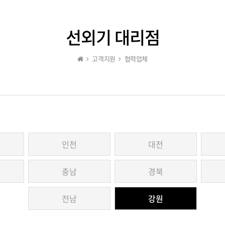
선외기 대리점
고객지원
협력업체
인천
대전
충남
경북
전남
강원