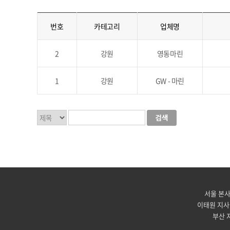
번호
카테고리
업체명
2
강원
영동마린
1
강원
GW - 마린
서울 본사 -
이태원 지사 -
부산 지