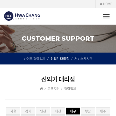
HOME
Toggle
naviga
CUSTOMER SUPPORT
바이크 협력업체
선외기 대리점
서비스게시판
선외기 대리점
고객지원
협력업체
서울
경기
인천
대전
대구
부산
제주