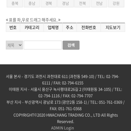
충북
충남
경북
경남
전북
전남
강원
표를 좌,우로 드래그 해주세요.
번호
카테고리
업체명
주소
전화번호
지도보기
서울 본사 - 경기도 과천시 과천대로 611 (과천동 549-10) / TEL: 02-794-
6111 / FAX: 02-794-6155
이태원 지사 - 서울시 용산구 녹사평대로26길 2 (이태원동 34-105) / TEL:
02-794-1116 / FAX: 02-794-7707
부산 지사 - 부산광역시 광남로 173 (광안2동 158-1) / TEL: 051-761-0369 /
FAX: 051-761-0368
COPYRIGHT©2020 HWACHANG TRADING CO., LTD All Rights
Reserved.
ADMIN
Login