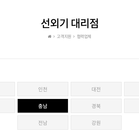
선외기 대리점
고객지원
협력업체
인천
대전
충남
경북
전남
강원