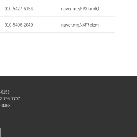
010-5427-6154
naver.me/FPXkrmlQ
010-5496-2049
naver.me/x4F7eIzm
-6155
-794-7707
-0368