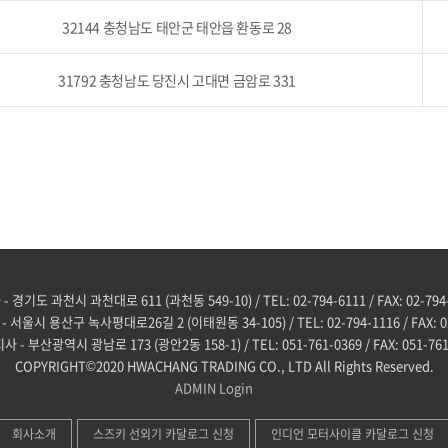
32144 충청남도 태안군 태안읍 환동로 28
31792 충청남도 당진시 고대면 금암로 331
 경기도 과천시 과천대로 611 (과천동 549-10) / TEL: 02-794-6111 / FAX: 02-794
 서울시 용산구 녹사평대로26길 2 (이태원동 34-105) / TEL: 02-794-1116 / FAX: 02
사 - 부산광역시 광남로 173 (광안2동 158-1) / TEL: 051-761-0369 / FAX: 051-761
COPYRIGHT©2020 HWACHANG TRADING CO., LTD All Rights Reserved.
ADMIN
Login
회사소개
스즈키 선외기 카달로그 신청
인디언 모터사이클 카달로그 신청