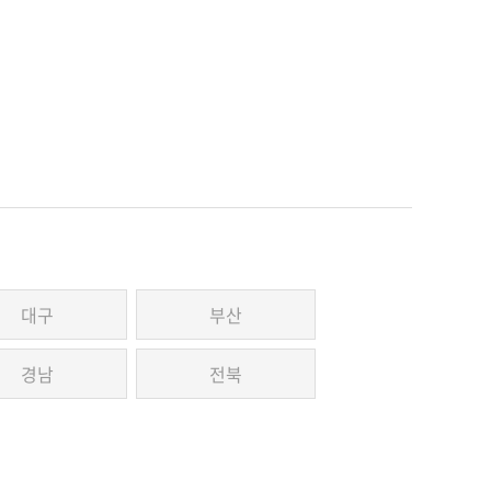
대구
부산
경남
전북