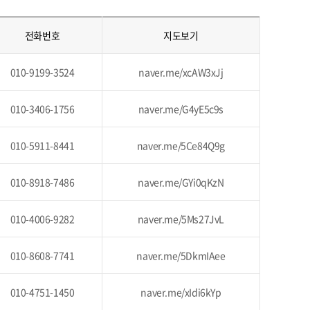
전화번호
지도보기
010-9199-3524
naver.me/xcAW3xJj
010-3406-1756
naver.me/G4yE5c9s
010-5911-8441
naver.me/5Ce84Q9g
010-8918-7486
naver.me/GYi0qKzN
010-4006-9282
naver.me/5Ms27JvL
010-8608-7741
naver.me/5DkmIAee
010-4751-1450
naver.me/xIdi6kYp