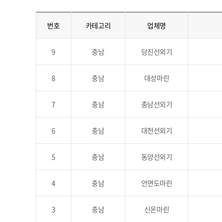
번호
카테고리
업체명
9
충남
당진선외기
8
충남
대성마린
7
충남
충남선외기
6
충남
대천선외기
5
충남
동양선외기
4
충남
안면도마린
3
충남
신온마린