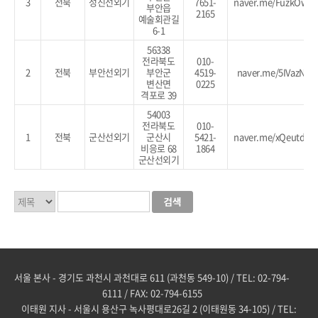
3
전북
성진선외기
7651-
naver.me/FuzkOwb6
부안읍
2165
예술회관길
6-1
56338
전라북도
010-
2
전북
부안선외기
부안군
4519-
naver.me/5IVazNxS
변산면
0225
격포로 39
54003
전라북도
010-
1
전북
군산선외기
군산시
5421-
naver.me/xQeutdcm
비응로 68
1864
군산선외기
서울 본사 - 경기도 과천시 과천대로 611 (과천동 549-10) / TEL: 02-794-
6111 / FAX: 02-794-6155
이태원 지사 - 서울시 용산구 녹사평대로26길 2 (이태원동 34-105) / TEL: