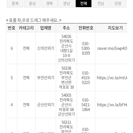
충북
충남
경북
경남
전북
전남
강원
표를 좌,우로 드래그 해주세요.
번호
카테고리
업체명
주소
전화번호
지도보기
54026
전라북도
010-
군산시
6
전북
신의선외기
5300-
naver.me/Gwp4O2Y
내항1길
8199
10-8
신의선외기
56338
전라북도
010-
5
전북
부안선외기
부안군
4519-
https://vo.la/mtUnO
변산면
0225
격포로 39
54003
전라북도
010-
4
전북
군산선외기
군산시
5421-
https://vo.la/bFHwd
비응로 68
1864
군산선외기
56311
전라북도
010-
부안군