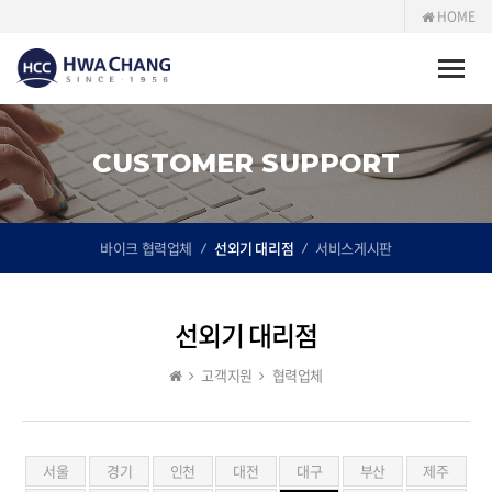
HOME
Toggle
naviga
CUSTOMER SUPPORT
바이크 협력업체
선외기 대리점
서비스게시판
선외기 대리점
고객지원
협력업체
서울
경기
인천
대전
대구
부산
제주