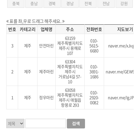
충북
충남
경북
경남
전북
전남
강원
표를 좌,우로 드래그 해주세요.
번호
카테고리
업체명
주소
전화번호
지도보기
63159
010-
제주특별자치도
3
제주
안전마린
5615-
naver.me/xJvgZtY
제주시 용해로
6680
107
63304
제주특별자치도
010-
2
제주
제주마린
제주시
3691-
naver.me/GEW9P5
거로남4길 57-
1686
10
63058
010-
제주특별자치도
1
제주
정우마린
2920-
naver.me/IgJPgs
제주시 애월읍
0082
항몽로 293