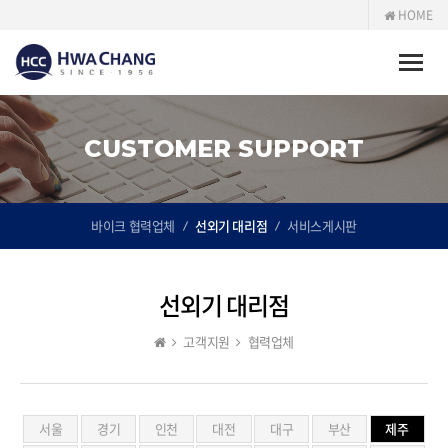
HOME
Toggle
naviga
CUSTOMER SUPPORT
바이크 협력업체
선외기 대리점
서비스게시판
선외기 대리점
고객지원
협력업체
서울
경기
인천
대전
대구
부산
제주